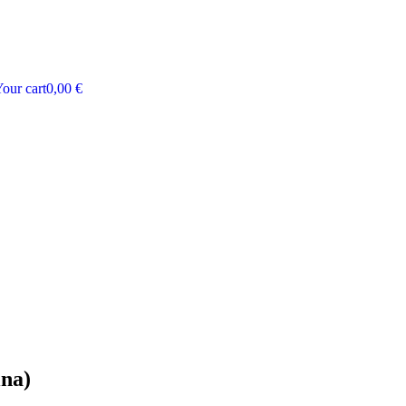
our cart
0,00
€
ina)