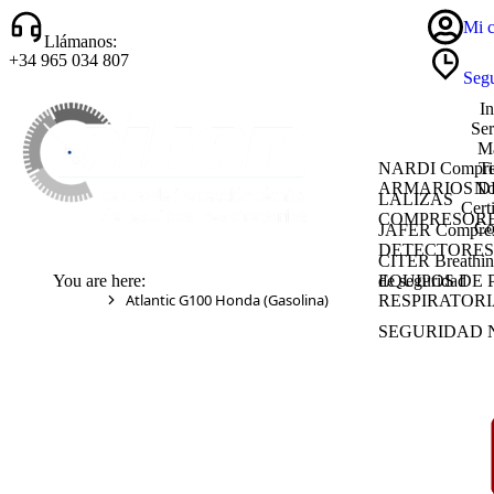
Mi c
Llámanos:
+34 965 034 807
Segu
In
Ser
Ma
NARDI Compre
T
ARMARIOS D
No
LALIZAS
Cert
COMPRESORE
Co
JAFER Compres
DETECTORES
CITER Breathin
You are here:
de seguridad
EQUIPOS DE
Atlantic G100 Honda (Gasolina)
RESPIRATORIA
SEGURIDAD 