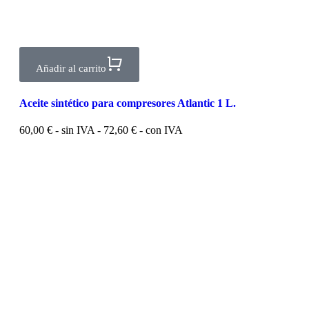
Añadir al carrito
Aceite sintético para compresores Atlantic 1 L.
60,00
€
- sin IVA -
72,60
€
- con IVA