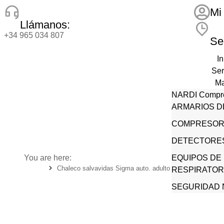
Mi
Llámanos:
+34 965 034 807
Se
In
Ser
Ma
NARDI Compr
Ti
ARMARIOS D
No
LALIZAS
Cert
COMPRESOR
JAFER Compr
Co
DETECTORES
CITER Breathin
You are here:
de seguridad
EQUIPOS DE
Chaleco salvavidas Sigma auto. adulto 170N con arnés
RESPIRATORI
SEGURIDAD 