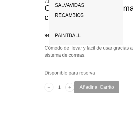
71094
KITS DE PROTECCIÓN
SALVAVIDAS
Chaleco salvavidas Sigma
NARGUILE – HOOKAH
RESPIRATORIA
con arnés
RECAMBIOS
NITROGENO –
MÁSCARAS
BOOSTER
94,93
PAINTBALL
€
- sin IVA -
114,87
€
- con IVA
Cómodo de llevar y fácil de usar gracias a 
sistema de correas.
Disponible para reserva
﹣
﹢
Añadir al Carrito