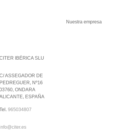
Nuestra empresa
CITER IBÉRICA SLU
C/ ASSEGADOR DE
PEDREGUER, Nº16
03760, ONDARA
ALICANTE, ESPAÑA
Tel.
965034807
info@citer.es