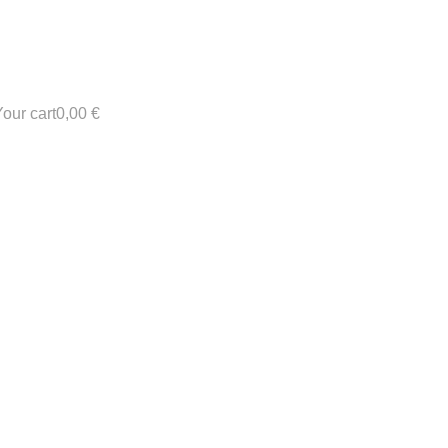
our cart
0,00
€