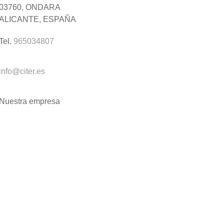
03760, ONDARA
ALICANTE, ESPAÑA
Tel.
965034807
info@citer.es
Nuestra empresa