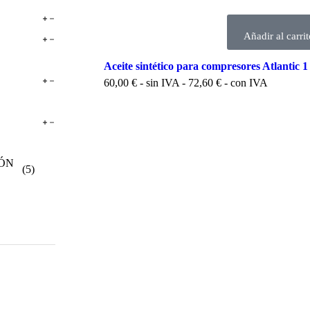
Añadir al carrit
Aceite sintético para compresores Atlantic 1
60,00
€
- sin IVA -
72,60
€
- con IVA
ÓN
(5)