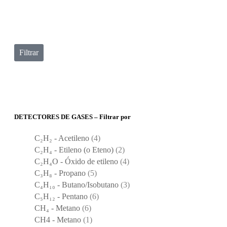
Filtrar
DETECTORES DE GASES – Filtrar por
C₂H₂ - Acetileno
(4)
C₂H₄ - Etileno (o Eteno)
(2)
C₂H₄O - Óxido de etileno
(4)
C₃H₈ - Propano
(5)
C₄H₁₀ - Butano/Isobutano
(3)
C₅H₁₂ - Pentano
(6)
CH₄ - Metano
(6)
CH4 - Metano
(1)