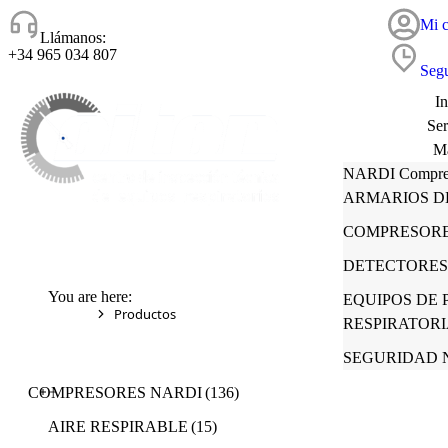
Mi c
Llámanos:
+34 965 034 807
Segu
In
Ser
Ma
NARDI Compre
T
ARMARIOS D
No
LALIZAS
Cert
COMPRESORE
JAFER Compres
Co
DETECTORES
CITER Breathin
You are here:
de seguridad
EQUIPOS DE
Productos
RESPIRATORIA
SEGURIDAD 
COMPRESORES NARDI
(136)
AIRE RESPIRABLE
(15)