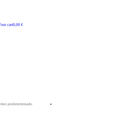
our cart
0,00
€