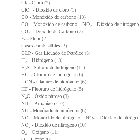
Cl₂ - Cloro
(7)
ClO₂ - Dióxido de cloro
(1)
CO - Monóxido de carbono
(13)
CO – Monóxido de carbono + NO₂ – Dióxido de nitrógeno
CO₂ – Dióxido de Carbono
(7)
F₂ - Flúor
(2)
Gases combustibles
(2)
GLP - Gas Licuado de Petróleo
(6)
H₂ – Hidrógeno
(13)
H₂S - Sulfuro de hidrógeno
(11)
HCl - Cloruro de hidrógeno
(6)
HCN - Cianuro de hidrógeno
(6)
HF - Fluoruro de hidrógeno
(5)
N₂O - Óxido nitroso
(3)
NH₃ - Amoníaco
(10)
NO - Monóxido de nitrógeno
(6)
NO – Monóxido de nitrógeno + NO₂ – Dióxido de nitrógen
NO₂ - Dióxido de nitrógeno
(10)
O₂ – Oxígeno
(11)
O₃ - Ozono
(6)