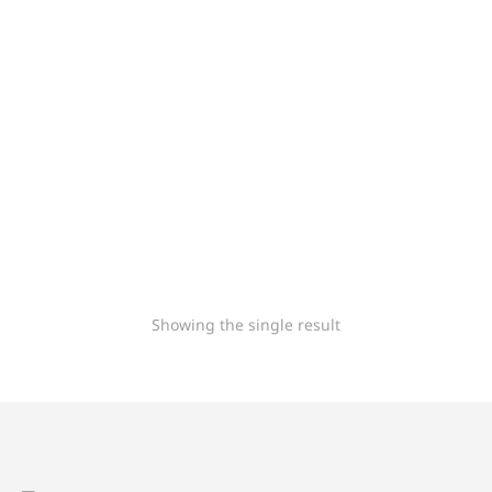
Luz chaleco salvavidas
parpadeante LALIZAS
"Alkalite II"
10,62
€
- sin IVA -
12,85
€
-
con IVA
Showing the single result