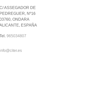
C/ ASSEGADOR DE
PEDREGUER, Nº16
03760, ONDARA
ALICANTE, ESPAÑA
Tel.
965034807
info@citer.es