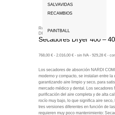
KITS DE PROTECCIÓN
SALVAVIDAS
NARGUILE – HOOKAH
RESPIRATORIA
RECAMBIOS
NITROGENO –
MÁSCARAS
BOOSTER
Referencia:
PAINTBALL
DRYER 400 - D600 - 400-DM
Secadores Dryer 400 – 4
768,00
€
-
2.016,00
€
- sin IVA -
929,28
€
- co
Los secadores de absorción NARDI COM
moderno y compacto, se instalan entre la
garantizando aire limpio y seco, para sati
mercado médico y dental. Los secadores
purificación del aire completa y de alta ca
rocío muy bajo, lo que significa aire seco,
tres versiones diferentes en función de la
requieren muy poco mantenimiento: Sec