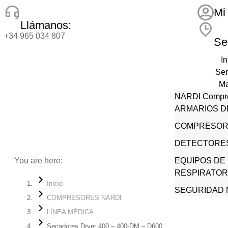
Mi
Llámanos:
+34 965 034 807
Se
In
Ser
Ma
NARDI Compr
Ti
ARMARIOS D
No
LALIZAS
Cert
COMPRESOR
JAFER Compr
Co
DETECTORES
CITER Breathin
You are here:
de seguridad
EQUIPOS DE
RESPIRATORI
Inicio
SEGURIDAD 
COMPRESORES NARDI
LÍNEA MÉDICA
Secadores Dryer 400 – 400-DM – D600