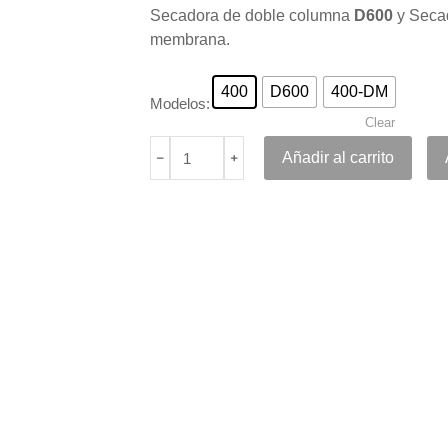
Secadora de doble columna
D600
y Seca
membrana.
400
D600
400-DM
Modelos:
Clear
﹣
﹢
Añadir al carrito