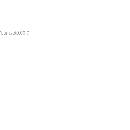
our cart
0,00
€