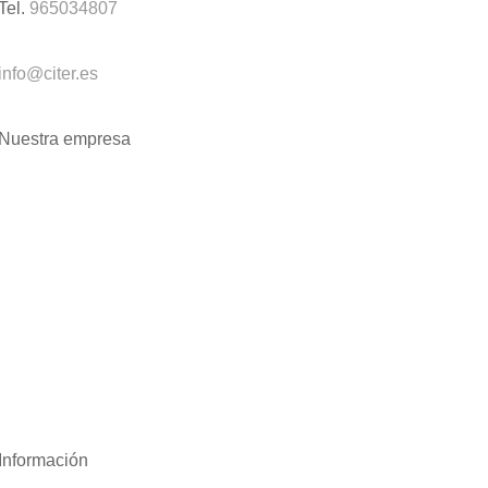
Tel.
965034807
info@citer.es
Nuestra empresa
Información