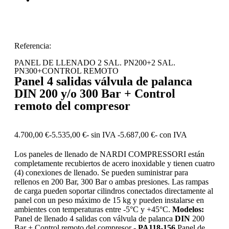
Referencia:
PANEL DE LLENADO 2 SAL. PN200+2 SAL.
PN300+CONTROL REMOTO
Panel 4 salidas válvula de palanca
DIN 200 y/o 300 Bar + Control
remoto del compresor
4.700,00
€
-
5.535,00
€
- sin IVA -
5.687,00
€
- con IVA
Los paneles de llenado de NARDI COMPRESSORI están
completamente recubiertos de acero inoxidable y tienen cuatro
(4) conexiones de llenado. Se pueden suministrar para
rellenos en 200 Bar, 300 Bar o ambas presiones. Las rampas
de carga pueden soportar cilindros conectados directamente al
panel con un peso máximo de 15 kg y pueden instalarse en
ambientes con temperaturas entre -5°C y +45°C.
Modelos:
Panel de llenado 4 salidas con válvula de palanca
DIN
200
Bar + Control remoto del compresor -
PA118-156
Panel de