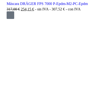
Máscara DRÄGER FPS 7000 P-Epdm-M2-PC-Epdm
317,00
€
254,15
€
- sin IVA -
307,52
€
- con IVA