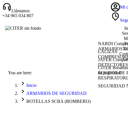
Mi c
Llámanos:
+34 965 034 807
Segu
In
Ser
Ma
NARDI Compre
T
ARMARIOS D
No
LALIZAS
Cert
COMPRESORE
Co
JAFER Compres
DETECTORES
CITER Breathin
You are here:
de seguridad
EQUIPOS DE
RESPIRATORIA
Inicio
SEGURIDAD 
ARMARIOS DE SEGURIDAD
BOTELLAS SCBA (BOMBERO)