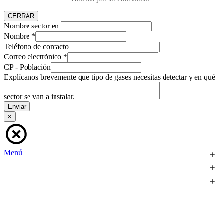
CERRAR
Nombre sector en
Nombre
*
Teléfono de contacto
Correo electrónico
*
CP - Población
Explícanos brevemente que tipo de gases necesitas detectar y en qué
sector se van a instalar.
Enviar
×
Menú