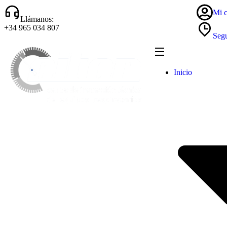
Mi c
Llámanos:
+34 965 034 807
Segu
Inicio