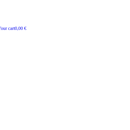
our cart
0,00
€