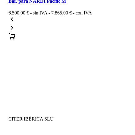
Bar. para NARDI Pacific M
6.500,00
€
- sin IVA -
7.865,00
€
- con IVA
CITER IBÉRICA SLU