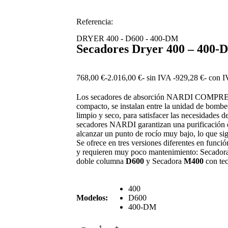
Referencia:
DRYER 400 - D600 - 400-DM
Secadores Dryer 400 – 400-
768,00
€
-
2.016,00
€
- sin IVA -
929,28
€
- con 
Los secadores de absorción NARDI COMPRES
compacto, se instalan entre la unidad de bombeo
limpio y seco, para satisfacer las necesidades 
secadores NARDI garantizan una purificación de
alcanzar un punto de rocío muy bajo, lo que sign
Se ofrece en tres versiones diferentes en funció
y requieren muy poco mantenimiento: Secado
doble columna
D600
y Secadora
M400
con te
400
Modelos:
D600
400-DM
﹣
﹢