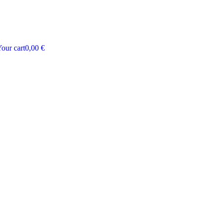
our cart
0,00
€