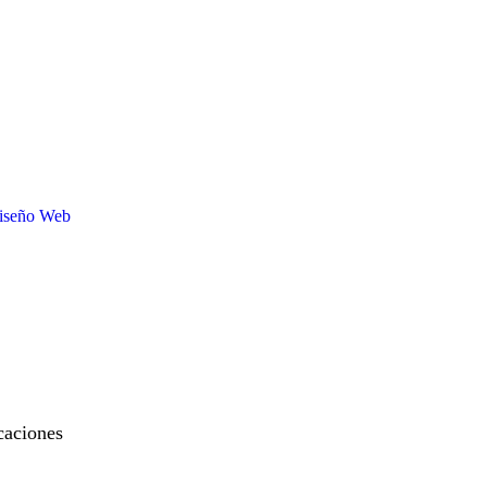
iseño Web
caciones