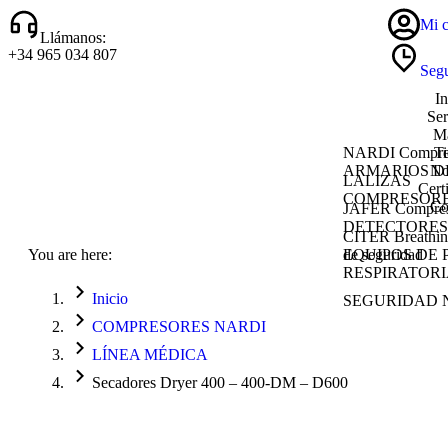
Mi c
Llámanos:
+34 965 034 807
Segu
In
Ser
Ma
NARDI Compre
T
ARMARIOS D
No
LALIZAS
Cert
COMPRESORE
Co
JAFER Compres
DETECTORES
CITER Breathin
You are here:
de seguridad
EQUIPOS DE
RESPIRATORIA
Inicio
SEGURIDAD 
COMPRESORES NARDI
LÍNEA MÉDICA
Secadores Dryer 400 – 400-DM – D600