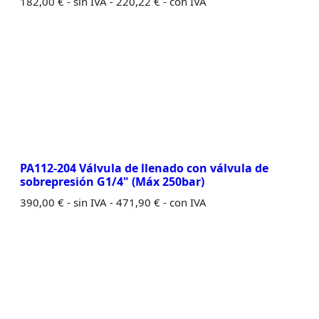
182,00
€
- sin IVA -
220,22
€
- con IVA
PA112-204 Válvula de llenado con válvula de
sobrepresión G1/4" (Máx 250bar)
390,00
€
- sin IVA -
471,90
€
- con IVA