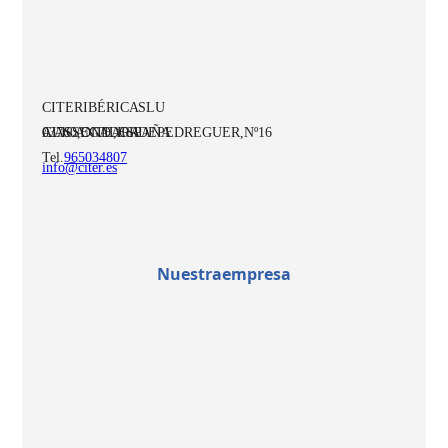
CITER IBÉRICA SLU
C/ ASSEGADOR DE PEDREGUER, Nº16
03760, ONDARA
ALICANTE, ESPAÑA
Tel.
965034807
info@citer.es
Nuestra empresa