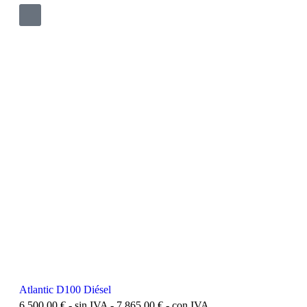
Atlantic D100 Diésel
6.500,00
€
- sin IVA -
7.865,00
€
- con IVA