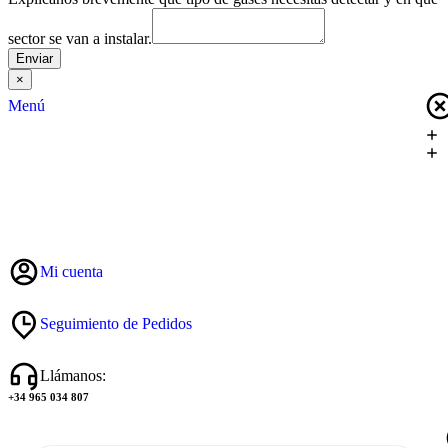
sector se van a instalar.
Enviar
×
Menú
Mi cuenta
Seguimiento de Pedidos
Llámanos:
+34 965 034 807