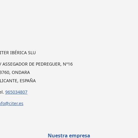
ITER IBÉRICA SLU
/ ASSEGADOR DE PEDREGUER, Nº16
3760, ONDARA
LICANTE, ESPAÑA
el.
965034807
nfo@citer.es
Nuestra empresa