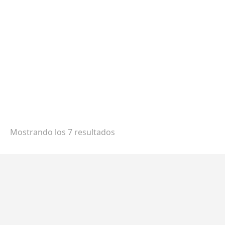
Extreme SD 50 Litros (Cabina)
2.870,00
€
-
3.662,00
€
- sin IVA -
3.472,70
€
- con IVA
Mostrando los 7 resultados