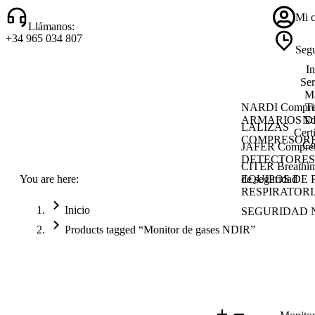
Mi c
Llámanos:
+34 965 034 807
Segu
In
Ser
Ma
NARDI Compre
T
ARMARIOS D
No
LALIZAS
Cert
COMPRESORE
Co
JAFER Compres
DETECTORES
CITER Breathin
You are here:
de seguridad
EQUIPOS DE
RESPIRATORIA
Inicio
SEGURIDAD 
Products tagged “Monitor de gases NDIR”