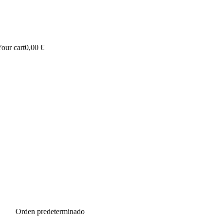
our cart
0,00
€